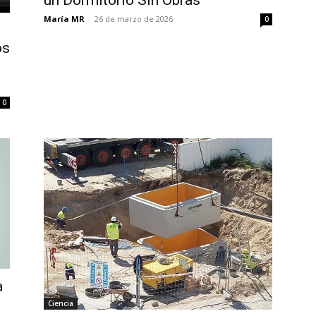
María MR
-
26 de marzo de 2026
0
os
0
a
Ciencia