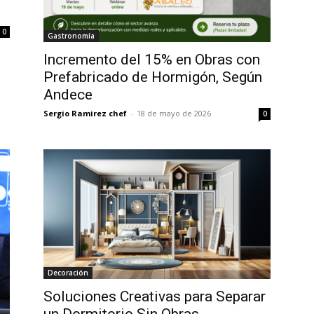
0
Gastronomía
Incremento del 15% en Obras con
Prefabricado de Hormigón, Según
Andece
Sergio Ramirez chef
-
18 de mayo de 2026
0
Decoración
Soluciones Creativas para Separar
un Dormitorio Sin Obras