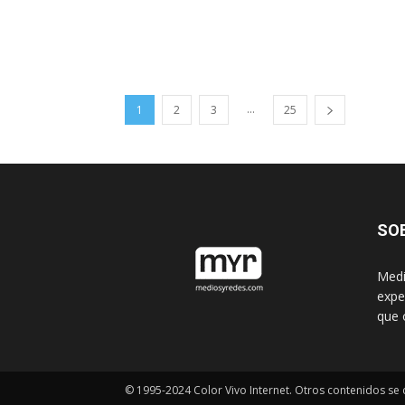
...
1
2
3
25
SO
Medi
expe
que 
© 1995-2024 Color Vivo Internet. Otros contenidos se c