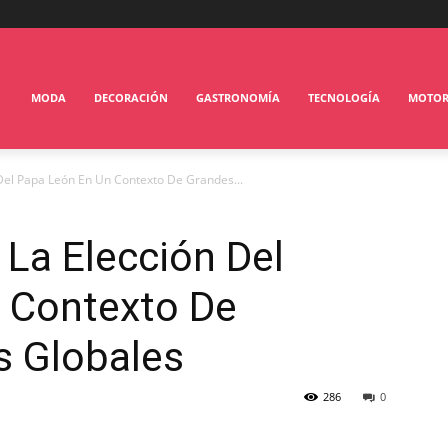
MODA
DECORACIÓN
GASTRONOMÍA
TECNOLOGÍA
MOTO
Del Papa León En Un Contexto De Grandes...
 La Elección Del
 Contexto De
s Globales
286
0