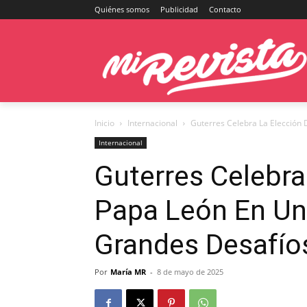
Quiénes somos
Publicidad
Contacto
Inicio
Internacional
Guterres Celebra La Elección 
Internacional
Guterres Celebra
Papa León En Un
Grandes Desafío
Por
María MR
-
8 de mayo de 2025