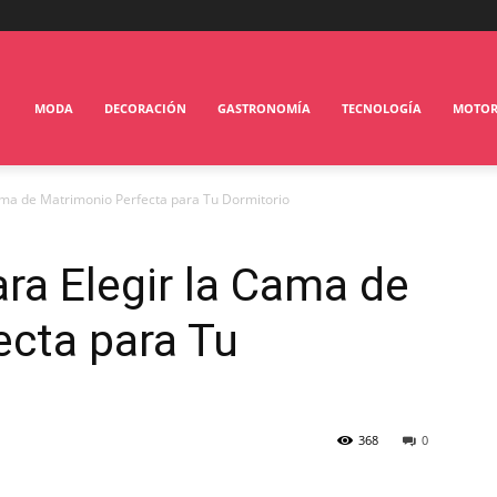
MODA
DECORACIÓN
GASTRONOMÍA
TECNOLOGÍA
MOTO
Cama de Matrimonio Perfecta para Tu Dormitorio
ara Elegir la Cama de
ecta para Tu
368
0