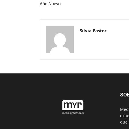
Año Nuevo
Silvia Pastor
SO
Medi
expe
que 