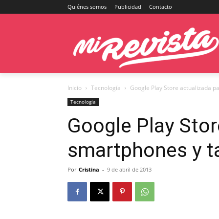
Quiénes somos
Publicidad
Contacto
Inicio
Tecnología
Google Play Store actualizada p
Tecnología
Google Play Stor
smartphones y t
Por
Cristina
-
9 de abril de 2013