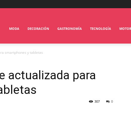
MODA
DECORACIÓN
GASTRONOMÍA
TECNOLOGÍA
MOTO
ara smartphones y tabletas
e actualizada para
abletas
307
0