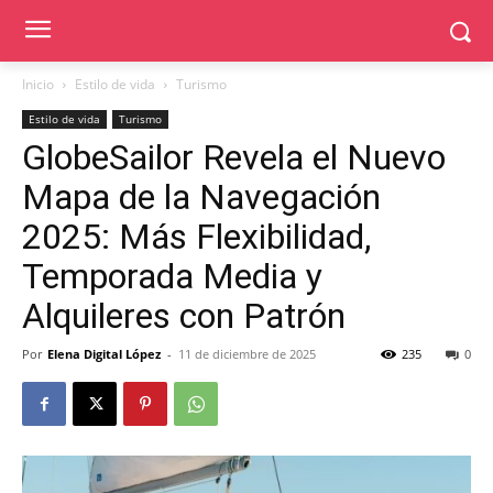
Inicio
Estilo de vida
Turismo
Estilo de vida
Turismo
GlobeSailor Revela el Nuevo
Mapa de la Navegación
2025: Más Flexibilidad,
Temporada Media y
Alquileres con Patrón
Por
Elena Digital López
-
11 de diciembre de 2025
235
0