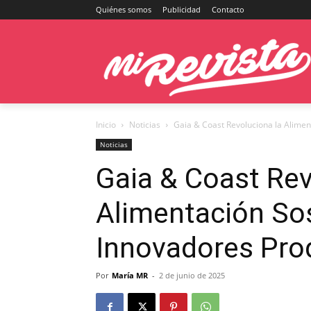
Quiénes somos
Publicidad
Contacto
Inicio
Noticias
Gaia & Coast Revoluciona la Alimen
Noticias
Gaia & Coast Rev
Alimentación So
Innovadores Pro
Por
María MR
-
2 de junio de 2025