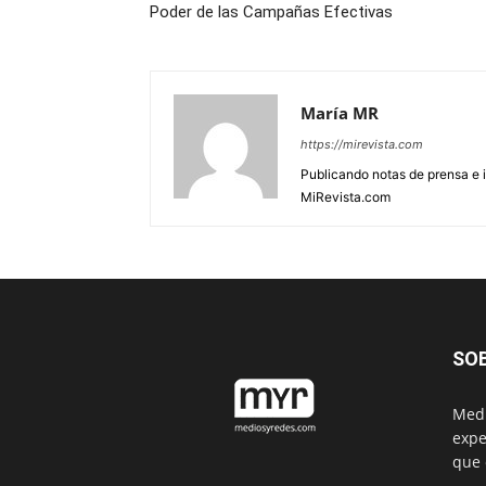
Poder de las Campañas Efectivas
María MR
https://mirevista.com
Publicando notas de prensa e i
MiRevista.com
SO
Medi
expe
que 