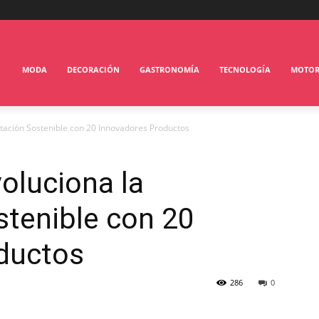
MODA
DECORACIÓN
GASTRONOMÍA
TECNOLOGÍA
MOTO
tación Sostenible con 20 Innovadores Productos
oluciona la
stenible con 20
ductos
286
0