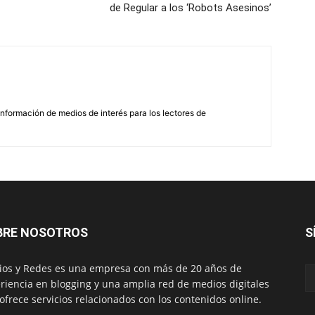
de Regular a los ‘Robots Asesinos’
nformación de medios de interés para los lectores de
BRE NOSOTROS
S
os y Redes es una empresa con más de 20 años de
riencia en blogging y una amplia red de medios digitales
ofrece servicios relacionados con los contenidos online.