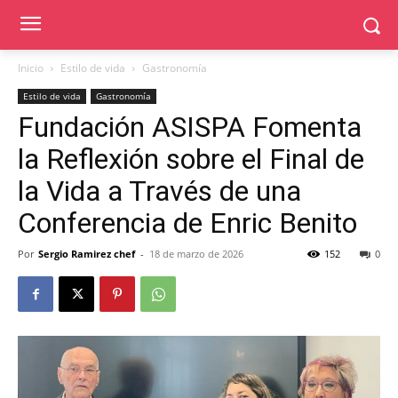
Inicio
Estilo de vida
Gastronomía
Estilo de vida
Gastronomía
Fundación ASISPA Fomenta
la Reflexión sobre el Final de
la Vida a Través de una
Conferencia de Enric Benito
Por
Sergio Ramirez chef
-
18 de marzo de 2026
152
0