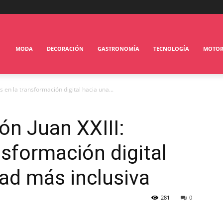
MODA
DECORACIÓN
GASTRONOMÍA
TECNOLOGÍA
MOTO
os en la transformación digital hacia una...
ón Juan XXIII:
nsformación digital
ad más inclusiva
281
0