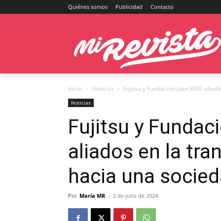
Quiénes somos
Publicidad
Contacto
Inicio
Noticias
Fujitsu y Fundación Juan XXIII: aliad
Noticias
Fujitsu y Fundaci
aliados en la tra
hacia una socied
Por
María MR
-
2 de julio de 2024