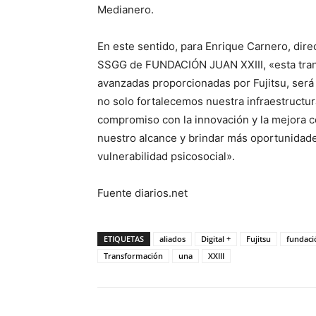
Medianero.
En este sentido, para Enrique Carnero, dire
SSGG de FUNDACIÓN JUAN XXIII, «esta transf
avanzadas proporcionadas por Fujitsu, será 
no solo fortalecemos nuestra infraestructu
compromiso con la innovación y la mejora c
nuestro alcance y brindar más oportunidade
vulnerabilidad psicosocial».
Fuente diarios.net
ETIQUETAS
aliados
Digital +
Fujitsu
fundaci
Transformación
una
XXIII