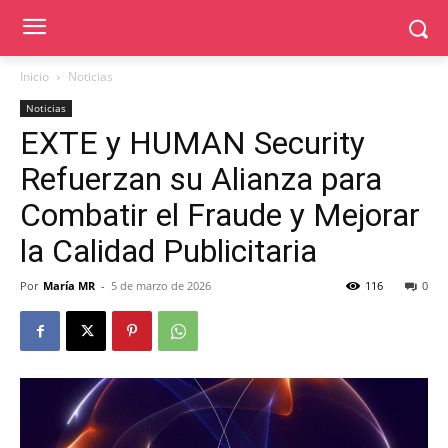
Inicio
Noticias
Noticias
EXTE y HUMAN Security
Refuerzan su Alianza para
Combatir el Fraude y Mejorar
la Calidad Publicitaria
Por
María MR
-
5 de marzo de 2026
116
0