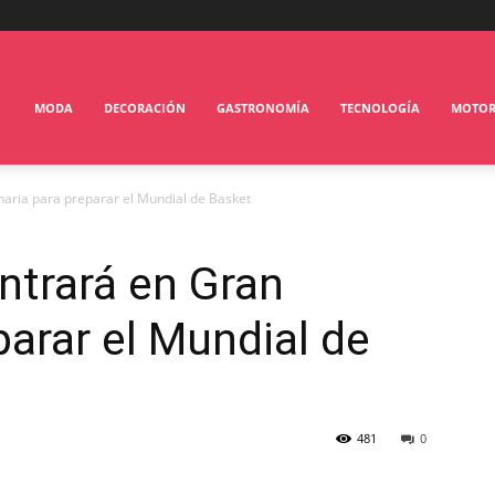
MODA
DECORACIÓN
GASTRONOMÍA
TECNOLOGÍA
MOTO
aria para preparar el Mundial de Basket
ntrará en Gran
parar el Mundial de
481
0