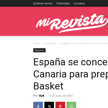
Quiénes somos
Publicidad
Contacto
Inicio
Deporte
España se concentrará en Gran Can
Deporte
España se conce
Canaria para pre
Basket
Por
MyR
-
14 de junio de 2010