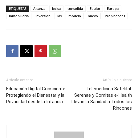
ETIQUETAS
Alcanza
bolsa
consolida
Equito
Europa
Inmobiliaria
inversion
las
modelo
nuevo
Propiedades
Artículo anterior
Artículo siguiente
Educación Digital Consciente:
Telemedicina Satelital:
Protegiendo el Bienestar y la
Serenae y Comitas e-Health
Privacidad desde la Infancia
Llevan la Sanidad a Todos los
Rincones