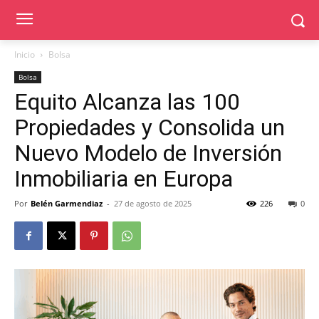
Inicio
Bolsa
Bolsa
Equito Alcanza las 100
Propiedades y Consolida un
Nuevo Modelo de Inversión
Inmobiliaria en Europa
Por
Belén Garmendiaz
-
27 de agosto de 2025
226
0