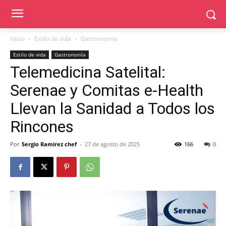
Inicio
Estilo de vida
Gastronomía
Estilo de vida
Gastronomía
Telemedicina Satelital:
Serenae y Comitas e-Health
Llevan la Sanidad a Todos los
Rincones
Por
Sergio Ramirez chef
-
27 de agosto de 2025
166
0