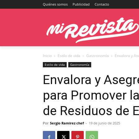
Quiénes somos
Publicidad
Contacto
Inicio
Estilo de vida
Gastronomía
Envalora y As
Estilo de vida
Gastronomía
Envalora y Aseg
para Promover la
de Residuos de E
Por
Sergio Ramirez chef
-
19 de junio de 2025