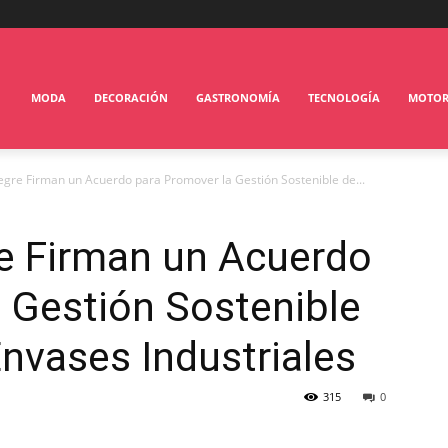
MODA
DECORACIÓN
GASTRONOMÍA
TECNOLOGÍA
MOTO
egre Firman un Acuerdo para Promover la Gestión Sostenible de...
re Firman un Acuerdo
 Gestión Sostenible
nvases Industriales
315
0