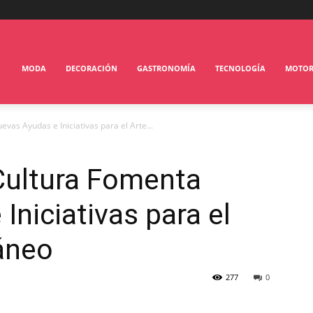
MODA
DECORACIÓN
GASTRONOMÍA
TECNOLOGÍA
MOTO
vas Ayudas e Iniciativas para el Arte...
 Cultura Fomenta
Iniciativas para el
áneo
277
0