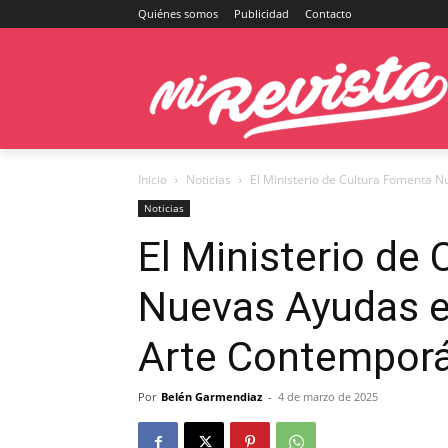
Quiénes somos
Publicidad
Contacto
Inicio
Noticias
El Ministerio de Cultura Fomenta Nue
Noticias
El Ministerio de
Nuevas Ayudas e 
Arte Contempor
Por
Belén Garmendiaz
-
4 de marzo de 2025