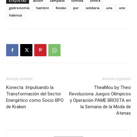
ETIQUETAS
acción
campana
comida
contra
gastronomía
hambre
Kiosko
por
solidaria
una
une
Valencia
Artículo anterior
Artículo siguiente
Konecta: Impulsando la
TheaMou by Theo
Transformación del Sector
Revoluciona Juegos Olímpicos
Energético como Socio BPO
y Operación PAME BROSTA en
de Kraken
la Semana de la Moda de
Atenas