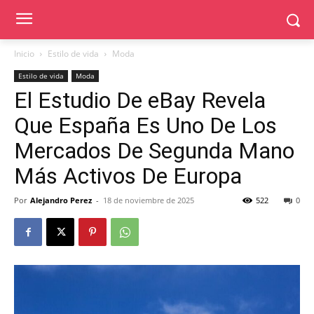
Inicio
Estilo de vida
Moda
Estilo de vida
Moda
El Estudio De eBay Revela
Que España Es Uno De Los
Mercados De Segunda Mano
Más Activos De Europa
Por
Alejandro Perez
-
18 de noviembre de 2025
522
0