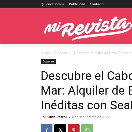
Quiénes somos
Publicidad
Contacto
Inicio
Deporte
Descubre el Cabo de Gata Desde el 
Deporte
Descubre el Cabo
Mar: Alquiler de
Inéditas con Sea
Por
Silvia Pastor
-
4 de septiembre de 2025