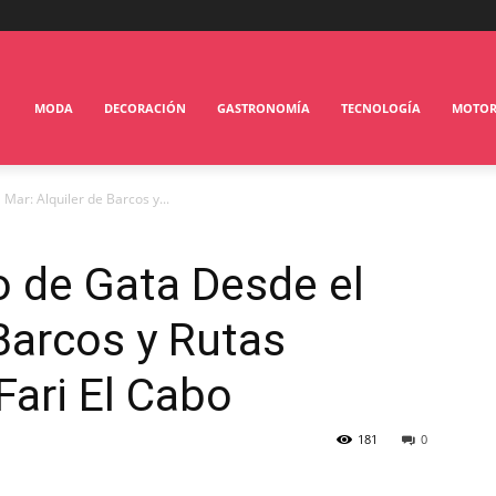
MODA
DECORACIÓN
GASTRONOMÍA
TECNOLOGÍA
MOTO
Mar: Alquiler de Barcos y...
 de Gata Desde el
 Barcos y Rutas
Fari El Cabo
181
0