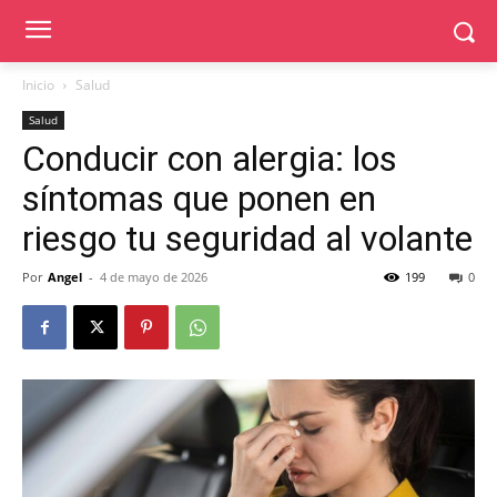
Inicio
Salud
Salud
Conducir con alergia: los
síntomas que ponen en
riesgo tu seguridad al volante
Por
Angel
-
4 de mayo de 2026
199
0