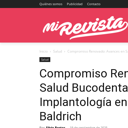
Quiénes somos
Publicidad
Contacto
Inicio
Salud
Compromiso Renovado: Avances en Salu
Salud
Compromiso Ren
Salud Bucodental
Implantología en
Baldrich
Por
Silvia Pastor
-
19 de septiembre de 2025