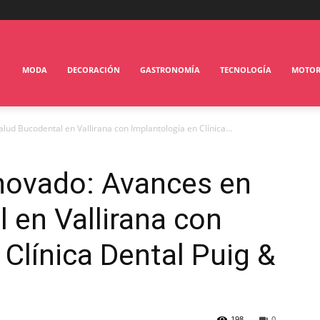
MODA
DECORACIÓN
GASTRONOMÍA
TECNOLOGÍA
MOTO
d Bucodental en Vallirana con Implantología en Clínica...
ovado: Avances en
 en Vallirana con
 Clínica Dental Puig &
198
0