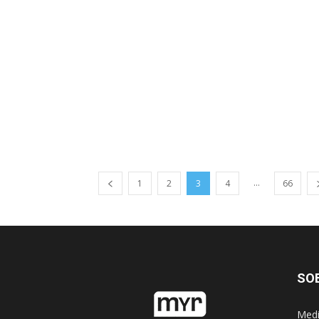
...
1
2
3
4
66
SO
Medi