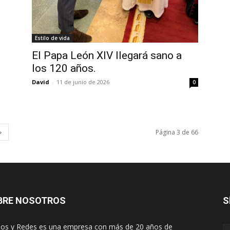
Estilo de vida
El Papa León XIV llegará sano a
los 120 años.
David
-
11 de junio de 2026
0
Página 3 de 66
BRE NOSOTROS
S
os y Redes es una empresa con más de 20 años de