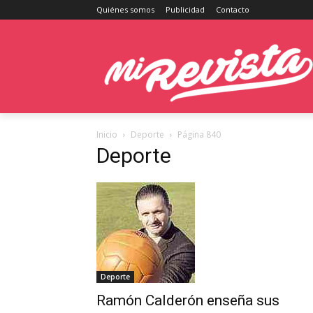
Quiénes somos
Publicidad
Contacto
Inicio
Deporte
Página 840
Deporte
Deporte
Ramón Calderón enseña sus