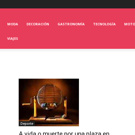
MODA
DECORACIÓN
GASTRONOMÍA
TECNOLOGÍA
MOT
VIAJES
Deporte
A vida o muerte por una plaza en