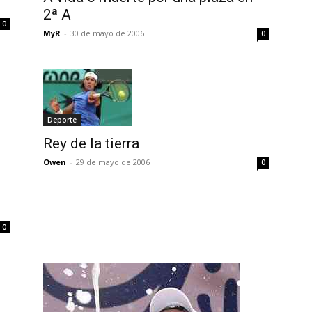
2ª A
0
MyR
-
30 de mayo de 2006
0
Deporte
Rey de la tierra
Owen
-
29 de mayo de 2006
0
0