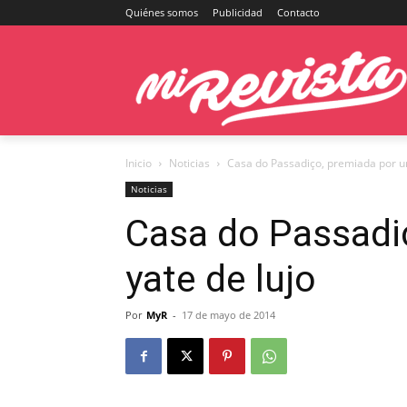
Quiénes somos
Publicidad
Contacto
Inicio
Noticias
Casa do Passadiço, premiada por un
Noticias
Casa do Passadi
yate de lujo
Por
MyR
-
17 de mayo de 2014