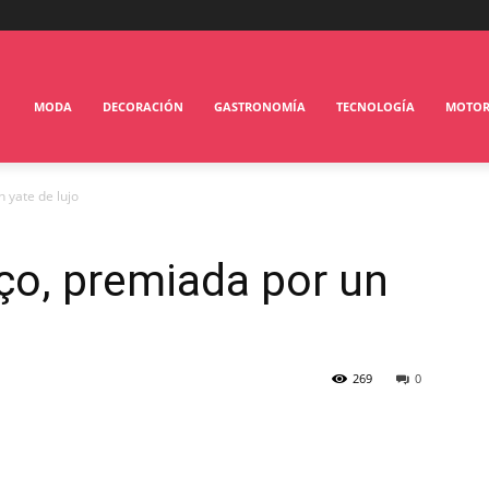
MODA
DECORACIÓN
GASTRONOMÍA
TECNOLOGÍA
MOTO
 yate de lujo
ço, premiada por un
269
0