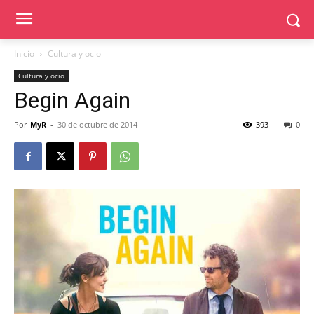
Inicio
Cultura y ocio
Cultura y ocio
Begin Again
Por
MyR
-
30 de octubre de 2014
393
0