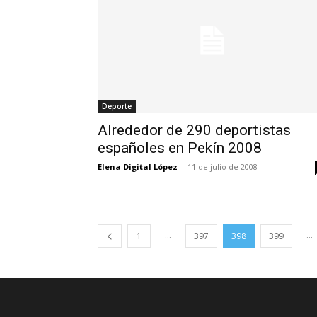
Deporte
Alrededor de 290 deportistas
españoles en Pekín 2008
Elena Digital López
-
11 de julio de 2008
...
...
1
397
398
399