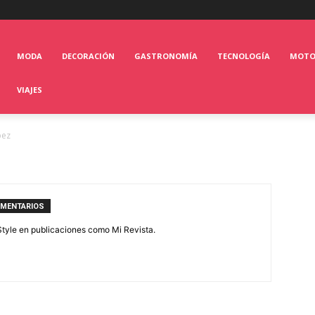
MODA
DECORACIÓN
GASTRONOMÍA
TECNOLOGÍA
MOT
VIAJES
pez
OMENTARIOS
feStyle en publicaciones como Mi Revista.