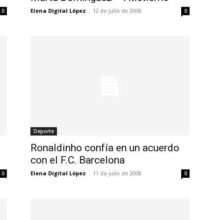
Elena Digital López
-
12 de julio de 2008
0
0
Deporte
Ronaldinho confía en un acuerdo
con el F.C. Barcelona
Elena Digital López
-
11 de julio de 2008
0
0