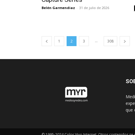
Belén Garmendiaz
-
31 de julio de 2026
...
1
2
3
308
SO
Medi
expe
que 
© 1995-2024 Color Vivo Internet. Otros contenidos se c