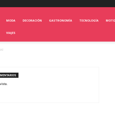
MODA
DECORACIÓN
GASTRONOMÍA
TECNOLOGÍA
MOT
VIAJES
iaz
OMENTARIOS
vista.