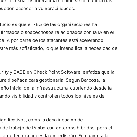
que los usuarios interactúan, cómo se comunican las
pueden acceder a vulnerabilidades.
tudio es que el 78% de las organizaciones ha
firmados o sospechosos relacionados con la IA en el
de IA por parte de los atacantes está acelerando
re más sofisticado, lo que intensifica la necesidad de
rity y SASE en Check Point Software, enfatiza que la
tura diseñada para gestionarla. Según Barbosa, la
ño inicial de la infraestructura, cubriendo desde la
ndo visibilidad y control en todos los niveles de
ignificativos, como la desalineación de
s de trabajo de IA abarcan entornos híbridos, pero el
 arquitectura necesita un rediseño. En cuanto a la