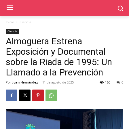
Inicio
Ciencia
Ciencia
Almoguera Estrena
Exposición y Documental
sobre la Riada de 1995: Un
Llamado a la Prevención
Por
Juan Hernández
-
11 de agosto de 2025
165
0