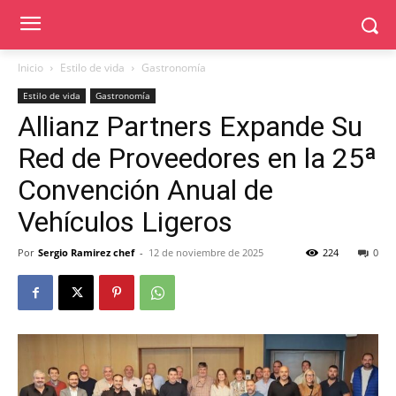
Inicio
Estilo de vida
Gastronomía
Estilo de vida
Gastronomía
Allianz Partners Expande Su
Red de Proveedores en la 25ª
Convención Anual de
Vehículos Ligeros
Por
Sergio Ramirez chef
-
12 de noviembre de 2025
224
0