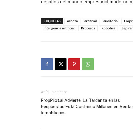
desafíos del mundo empresarial moderno me
ETIQUETAS
alianza
artificial
auditoría
Empre
inteligencia artificial
Procesos
Robótica
Sapira
Artículo anterior
PropPilot.ai Advierte: La Tardanza en las
Respuestas Está Costando Millones en Venta
Inmobiliarias