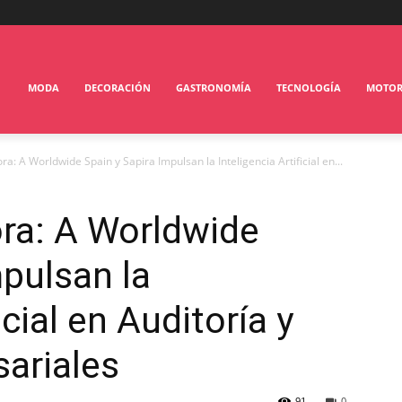
MODA
DECORACIÓN
GASTRONOMÍA
TECNOLOGÍA
MOTO
a: A Worldwide Spain y Sapira Impulsan la Inteligencia Artificial en...
ra: A Worldwide
mpulsan la
icial en Auditoría y
ariales
91
0