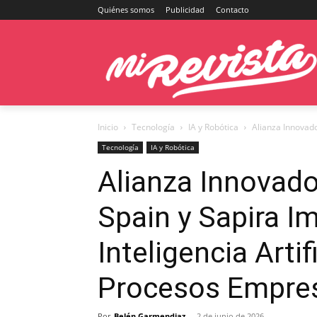
Quiénes somos
Publicidad
Contacto
Inicio
Tecnología
IA y Robótica
Alianza Innovador
Tecnología
IA y Robótica
Alianza Innovado
Spain y Sapira I
Inteligencia Artif
Procesos Empres
Por
Belén Garmendiaz
-
2 de junio de 2026