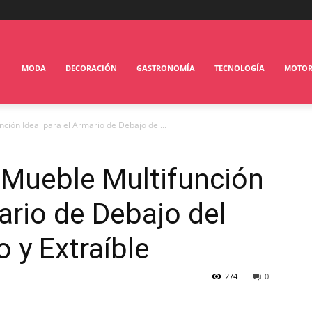
MODA
DECORACIÓN
GASTRONOMÍA
TECNOLOGÍA
MOTO
ción Ideal para el Armario de Debajo del...
 Mueble Multifunción
ario de Debajo del
 y Extraíble
274
0