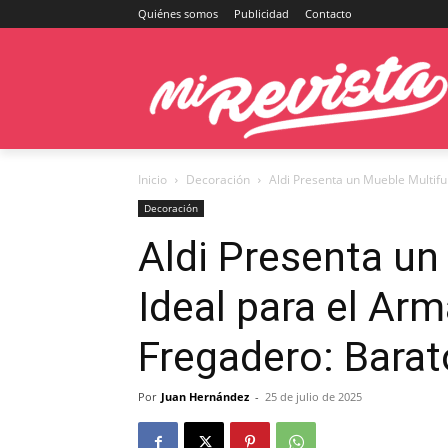
Quiénes somos
Publicidad
Contacto
Inicio
Decoración
Aldi Presenta un Mueble Multifun
Decoración
Aldi Presenta un
Ideal para el Arm
Fregadero: Barato
Por
Juan Hernández
-
25 de julio de 2025