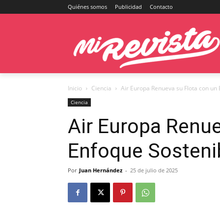
Quiénes somos
Publicidad
Contacto
Inicio
Ciencia
Air Europa Renueva su Flota con un 
Ciencia
Air Europa Renue
Enfoque Sostenib
Por
Juan Hernández
-
25 de julio de 2025