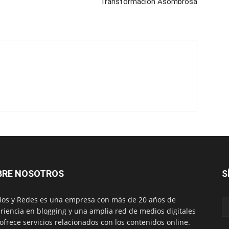
Transformación Asombrosa
BRE NOSOTROS
S
os y Redes es una empresa con más de 20 años de
riencia en blogging y una amplia red de medios digitales
ofrece servicios relacionados con los contenidos online.