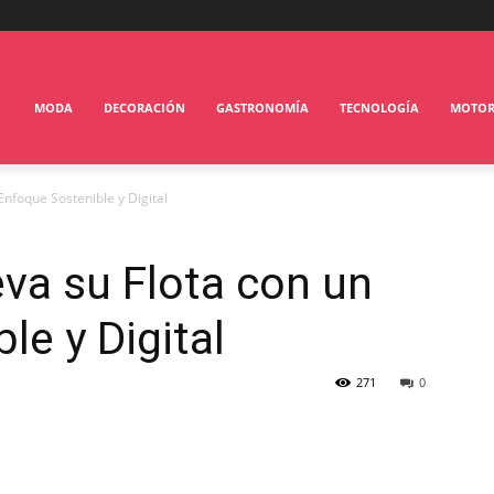
MODA
DECORACIÓN
GASTRONOMÍA
TECNOLOGÍA
MOTO
Enfoque Sostenible y Digital
va su Flota con un
le y Digital
271
0