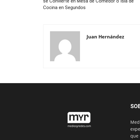
se Convierte en Mesa de Comedor o Isla de
Cocina en Segundos
Juan Hernández
SO
Medi
expe
que 