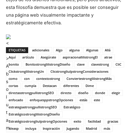
esta filosofía demuestra que es posible ser conseguir
una página web visualmente impactante y
estratégicamente efectiva.
ETIQUETAS
adicionales
Algo
alguna
Algunas
Allá
Aquí
artículo
Asegúrate
aspiracionallilistrongEl
atrae
bonito
BonitostronglilistrongDiseño
clave
clavestrong
CliC
ClickstronglilistrongUn
ClicstrongliulpstrongConsideraciones
como
con
contextostrong
ConviertestronglilistrongMás
cortas
cumpla
Destacan
diferentes
Dime
directasstrongpullistrongSEO
directo
diseño
donde
elegir
enfocado
enfoquesppstrongOpciones
estás
este
estrategiastrongpullistrongSEO
Estratégico
EstratégicostronglilistrongDiseño
EstratégicostrongliulpstrongOpciones
exito
facilidad
gracias
ideasp
incluya
Inspiración
Jugando
Madrid
más