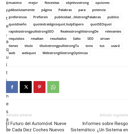
maximo
mejor
Necesitas
objetivostrong
opciones
pAbsolutamente
página
Palabras
para
potencia
preferencia
Prefieren
publicidad...lilistrongPalabras
publico
quotdiseño
quotestratégicoquot.liulpEspero
quotSEOquot
rapidezstrongpullistrongSEO
RealesstronglilistrongDe
relevantes
requisitos
resaltan
resultados
Salto
SEO
sirvan
tienes
titulo
títulostrongpullistrongTu
tono
tus
usará
web
webquot
WebstronglilistrongOptimiza
Artículo anterior
Artículo siguiente
El Futuro del Automóvil: Nueve
Informes sobre Riesgo
de Cada Diez Coches Nuevos
Sistemático: ¿Un Sistema en