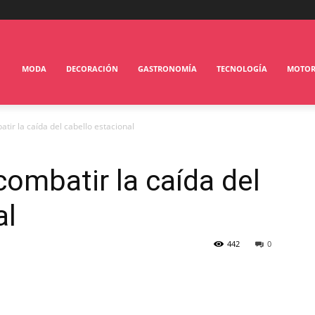
MODA
DECORACIÓN
GASTRONOMÍA
TECNOLOGÍA
MOTO
tir la caída del cabello estacional
combatir la caída del
al
442
0