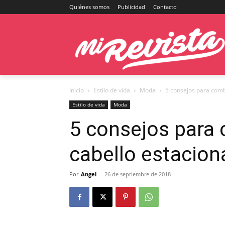
Quiénes somos
Publicidad
Contacto
Inicio
Estilo de vida
Moda
5 consejos para comba
Estilo de vida
Moda
5 consejos para 
cabello estacion
Por
Angel
-
26 de septiembre de 2018