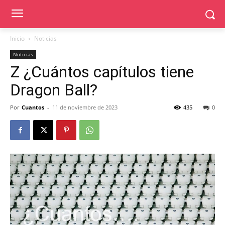
Inicio
Noticias
Noticias
Z ¿Cuántos capítulos tiene
Dragon Ball?
Por
Cuantos
-
11 de noviembre de 2023
435
0