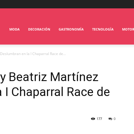
MODA
DECORACIÓN
GASTRONOMÍA
TECNOLOGÍA
MOTO
 Deslumbran en la I Chaparral Race de...
 y Beatriz Martínez
 I Chaparral Race de
177
0