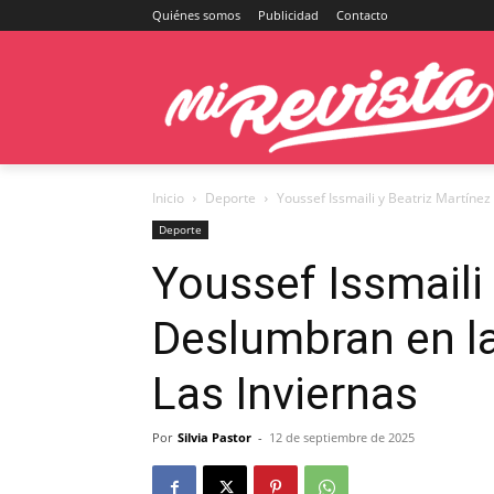
Quiénes somos
Publicidad
Contacto
Inicio
Deporte
Youssef Issmaili y Beatriz Martínez
Deporte
Youssef Issmaili
Deslumbran en la
Las Inviernas
Por
Silvia Pastor
-
12 de septiembre de 2025