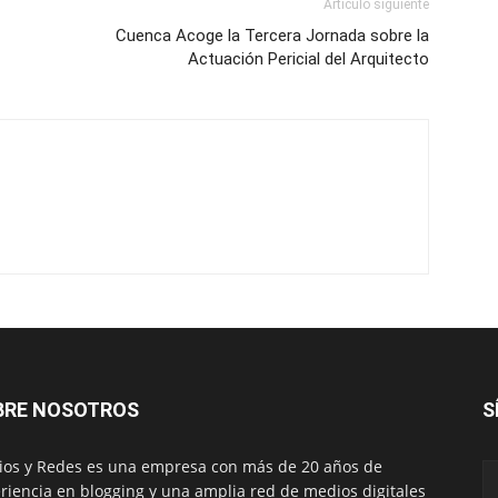
Artículo siguiente
Cuenca Acoge la Tercera Jornada sobre la
Actuación Pericial del Arquitecto
BRE NOSOTROS
S
os y Redes es una empresa con más de 20 años de
riencia en blogging y una amplia red de medios digitales