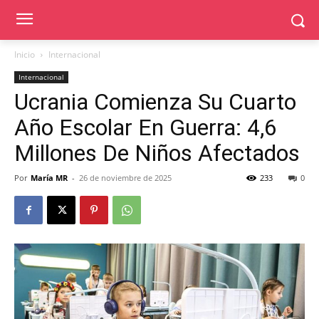
Inicio
Internacional
Internacional
Ucrania Comienza Su Cuarto
Año Escolar En Guerra: 4,6
Millones De Niños Afectados
Por
María MR
-
26 de noviembre de 2025
233
0