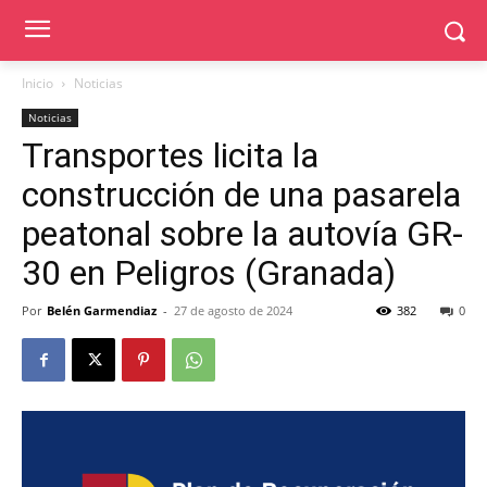
Inicio
Noticias
Noticias
Transportes licita la
construcción de una pasarela
peatonal sobre la autovía GR-
30 en Peligros (Granada)
Por
Belén Garmendiaz
-
27 de agosto de 2024
382
0