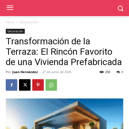
Inicio
Decoración
Decoración
Transformación de la
Terraza: El Rincón Favorito
de una Vivienda Prefabricada
Por
Juan Hernández
-
27 de junio de 2025
250
0