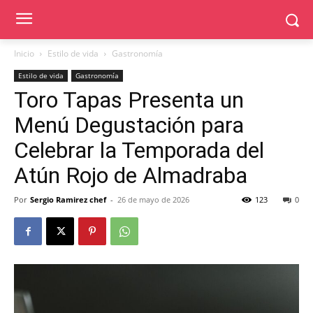
Inicio
Estilo de vida
Gastronomía
Estilo de vida
Gastronomía
Toro Tapas Presenta un
Menú Degustación para
Celebrar la Temporada del
Atún Rojo de Almadraba
Por
Sergio Ramirez chef
-
26 de mayo de 2026
123
0