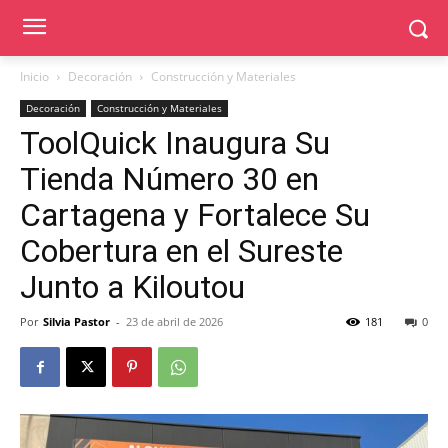
Inicio
Decoración
Construcción y Materiales
Decoración
Construcción y Materiales
ToolQuick Inaugura Su
Tienda Número 30 en
Cartagena y Fortalece Su
Cobertura en el Sureste
Junto a Kiloutou
Por
Silvia Pastor
-
23 de abril de 2026
181
0