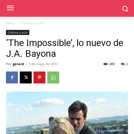
Inicio
Cultura y ocio
Cultura y ocio
‘The Impossible’, lo nuevo de
J.A. Bayona
Por
gerard
-
3 de mayo de 2010
289
0