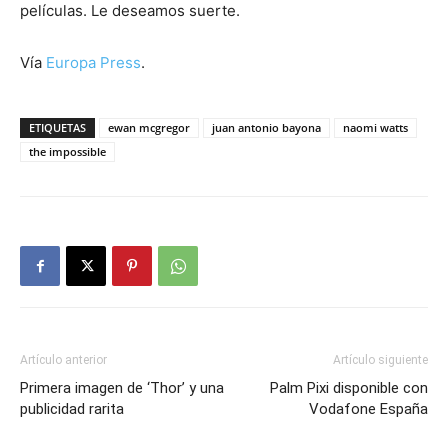
películas. Le deseamos suerte.
Vía
Europa Press
.
ETIQUETAS
ewan mcgregor
juan antonio bayona
naomi watts
the impossible
Artículo anterior
Artículo siguiente
Primera imagen de ‘Thor’ y una
Palm Pixi disponible con
publicidad rarita
Vodafone España