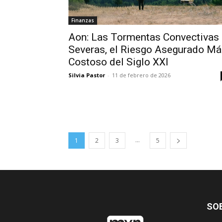
Finanzas
Aon: Las Tormentas Convectivas
Severas, el Riesgo Asegurado Má
Costoso del Siglo XXI
Silvia Pastor
-
11 de febrero de 2026
...
1
2
3
5
SO