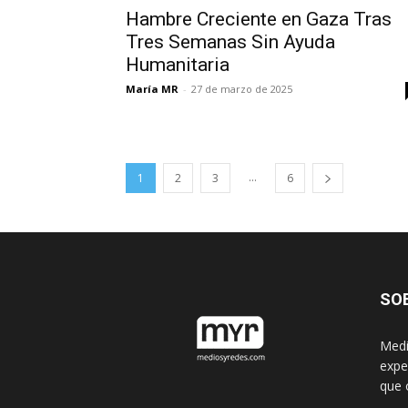
Hambre Creciente en Gaza Tras
Tres Semanas Sin Ayuda
Humanitaria
María MR
-
27 de marzo de 2025
...
1
2
3
6
SO
Medi
expe
que 