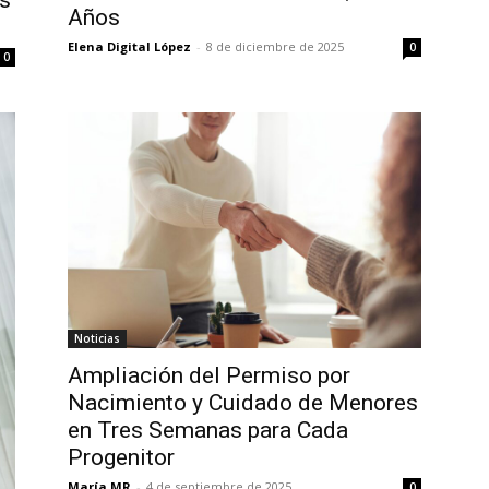
s
Años
Elena Digital López
-
8 de diciembre de 2025
0
0
Noticias
Ampliación del Permiso por
Nacimiento y Cuidado de Menores
en Tres Semanas para Cada
Progenitor
María MR
-
4 de septiembre de 2025
0