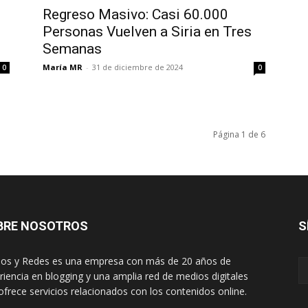
Regreso Masivo: Casi 60.000
Personas Vuelven a Siria en Tres
Semanas
María MR
-
31 de diciembre de 2024
0
0
Página 1 de 6
BRE NOSOTROS
S
os y Redes es una empresa con más de 20 años de
riencia en blogging y una amplia red de medios digitales
ofrece servicios relacionados con los contenidos online.