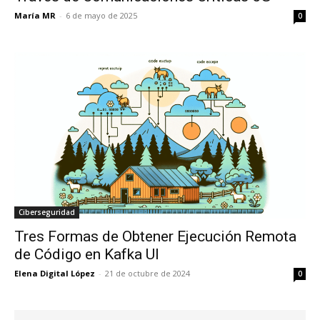
María MR
-
6 de mayo de 2025
0
Ciberseguridad
Tres Formas de Obtener Ejecución Remota
de Código en Kafka UI
Elena Digital López
-
21 de octubre de 2024
0