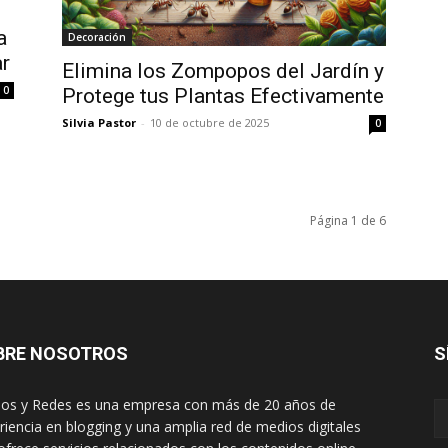
a
Decoración
ar
Elimina los Zompopos del Jardín y
0
Protege tus Plantas Efectivamente
Silvia Pastor
-
10 de octubre de 2025
0
Página 1 de 6
BRE NOSOTROS
S
os y Redes es una empresa con más de 20 años de
riencia en blogging y una amplia red de medios digitales