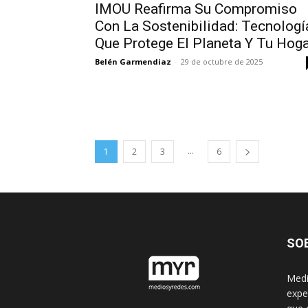
IMOU Reafirma Su Compromiso
Con La Sostenibilidad: Tecnologí
Que Protege El Planeta Y Tu Hog
Belén Garmendiaz
-
29 de octubre de 2025
...
1
2
3
6
SO
Medi
expe