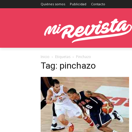
Quiénes somos
Publicidad
Contacto
Inicio
Etiquetas
Pinchazo
Tag: pinchazo