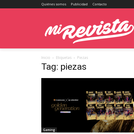
Quiénes somos
Publicidad
Contacto
Inicio
Etiquetas
Piezas
Tag: piezas
Gaming