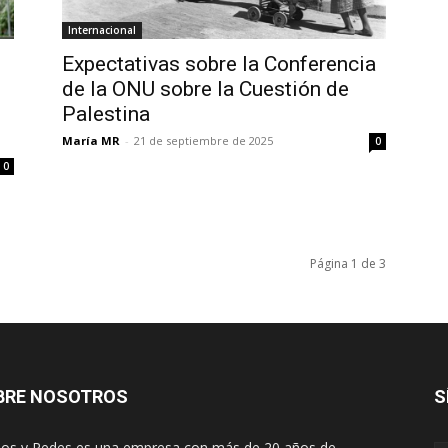
Internacional
Expectativas sobre la Conferencia
de la ONU sobre la Cuestión de
Palestina
María MR
-
21 de septiembre de 2025
0
0
Página 1 de 3
BRE NOSOTROS
S
os y Redes es una empresa con más de 20 años de