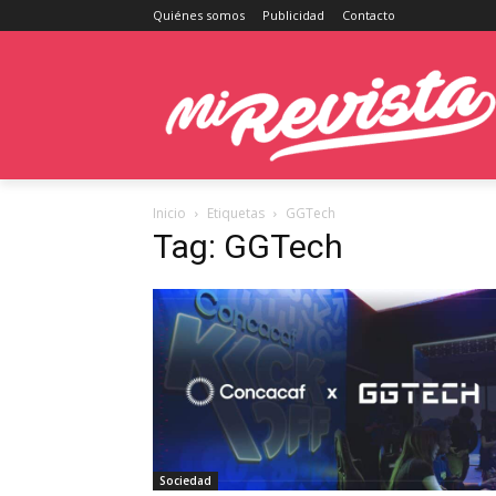
Quiénes somos
Publicidad
Contacto
Inicio
Etiquetas
GGTech
Tag: GGTech
Sociedad