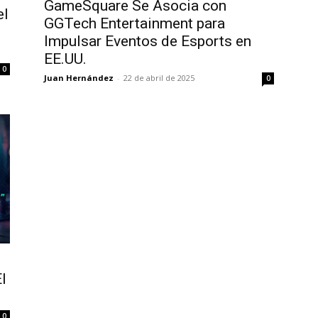
GameSquare Se Asocia con
el
GGTech Entertainment para
Impulsar Eventos de Esports en
EE.UU.
0
Juan Hernández
-
22 de abril de 2025
0
l
0