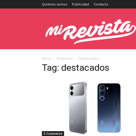
Quiénes somos
Publicidad
Contacto
Inicio
Etiquetas
Destacados
Tag: destacados
E-Commerce