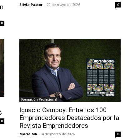
Silvia Pastor
-
20 de mayo de 2026
0
en
0
Formación Profesional
Ignacio Campoy: Entre los 100
s
Emprendedores Destacados por la
0
Revista Emprendedores
María MR
-
4 de marzo de 2026
0