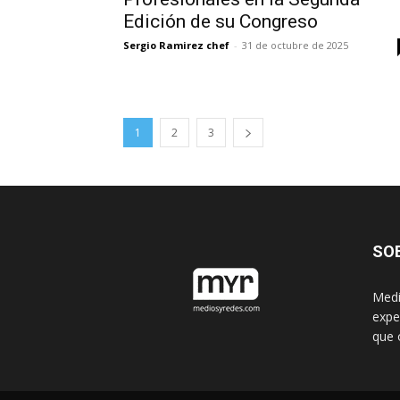
Edición de su Congreso
Sergio Ramirez chef
-
31 de octubre de 2025
1
2
3
SO
Medi
expe
que 