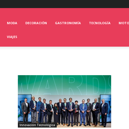
MODA
DECORACIÓN
GASTRONOMÍA
TECNOLOGÍA
MOT
VIAJES
Innovación Tecnológica